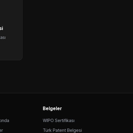
si
kası
Belgeler
ında
WIPO Sertifikası
er
Türk Patent Belgesi