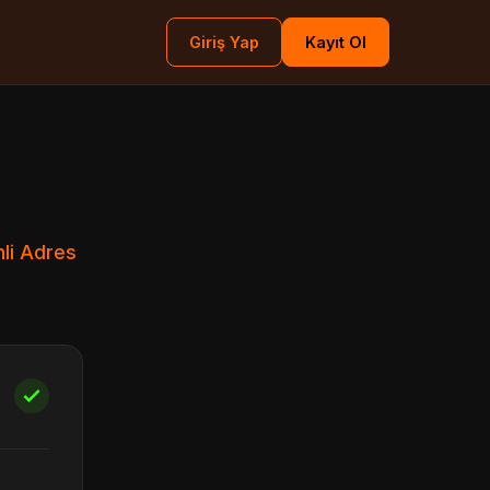
Giriş Yap
Kayıt Ol
nli Adres