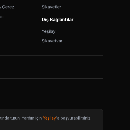
 & Çerez
Şikayetler
ası
Dış Bağlantılar
Yeşilay
Şikayetvar
tında tutun. Yardım için
Yeşilay
'a başvurabilirsiniz.