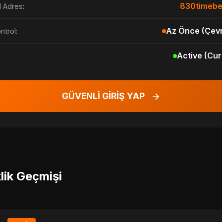
830timebe
 Adres:
Az Önce (Çevr
ntrol:
Active (Cu
:
GÜVENLİ GİRİŞ YAP
lik Geçmişi