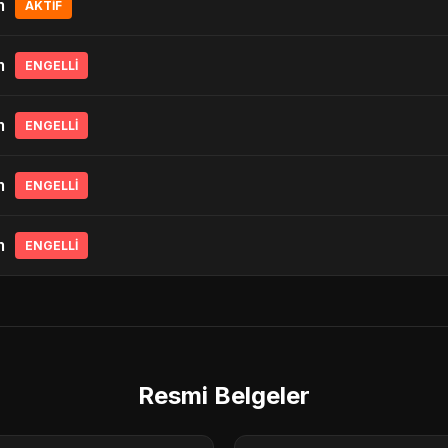
m
AKTIF
m
ENGELLI
m
ENGELLI
m
ENGELLI
m
ENGELLI
Resmi Belgeler