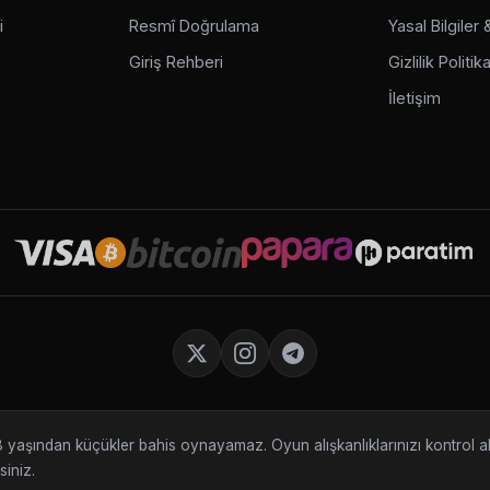
i
Resmî Doğrulama
Yasal Bilgiler
Giriş Rehberi
Gizlilik Politik
İletişim
18 yaşından küçükler bahis oynayamaz. Oyun alışkanlıklarınızı kontrol al
siniz.