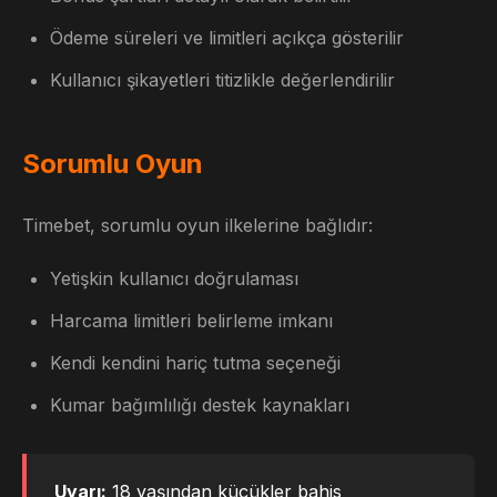
Ödeme süreleri ve limitleri açıkça gösterilir
Kullanıcı şikayetleri titizlikle değerlendirilir
Sorumlu Oyun
Timebet, sorumlu oyun ilkelerine bağlıdır:
Yetişkin kullanıcı doğrulaması
Harcama limitleri belirleme imkanı
Kendi kendini hariç tutma seçeneği
Kumar bağımlılığı destek kaynakları
Uyarı:
18 yaşından küçükler bahis