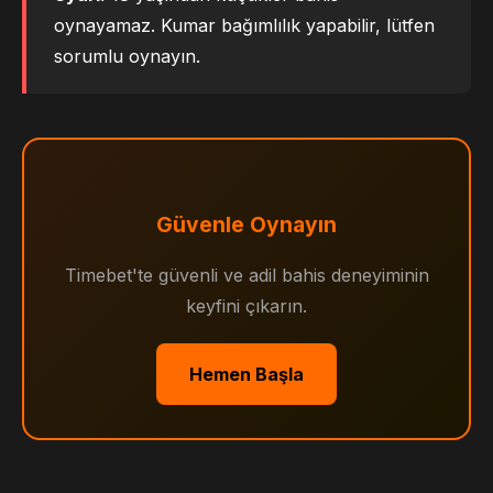
oynayamaz. Kumar bağımlılık yapabilir, lütfen
sorumlu oynayın.
Güvenle Oynayın
Timebet'te güvenli ve adil bahis deneyiminin
keyfini çıkarın.
Hemen Başla