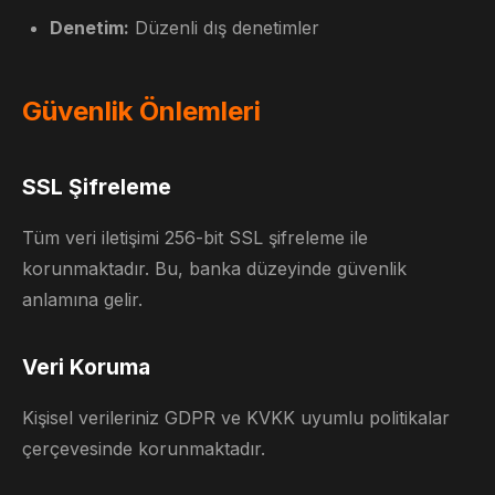
Denetim:
Düzenli dış denetimler
Güvenlik Önlemleri
SSL Şifreleme
Tüm veri iletişimi 256-bit SSL şifreleme ile
korunmaktadır. Bu, banka düzeyinde güvenlik
anlamına gelir.
Veri Koruma
Kişisel verileriniz GDPR ve KVKK uyumlu politikalar
çerçevesinde korunmaktadır.