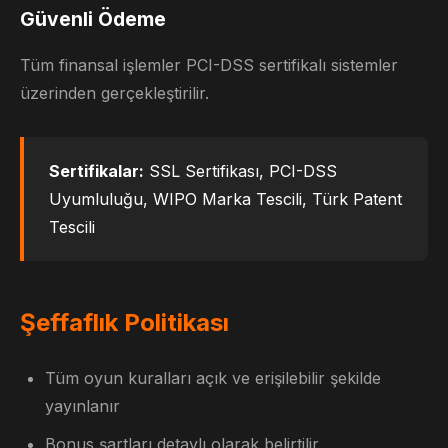
Güvenli Ödeme
Tüm finansal işlemler PCI-DSS sertifikalı sistemler
üzerinden gerçekleştirilir.
Sertifikalar:
SSL Sertifikası, PCI-DSS
Uyumluluğu, WIPO Marka Tescili, Türk Patent
Tescili
Şeffaflık Politikası
Tüm oyun kuralları açık ve erişilebilir şekilde
yayınlanır
Bonus şartları detaylı olarak belirtilir