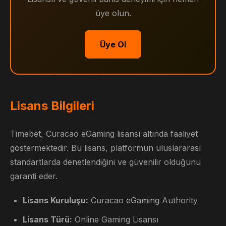
üye olun.
Üye Ol
Lisans Bilgileri
Timebet, Curacao eGaming lisansı altında faaliyet
göstermektedir. Bu lisans, platformun uluslararası
standartlarda denetlendiğini ve güvenilir olduğunu
garanti eder.
Lisans Kuruluşu:
Curacao eGaming Authority
Lisans Türü:
Online Gaming Lisansı