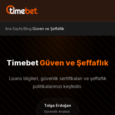
Ana Sayfa
/
Blog
/
Güven ve Şeffaflık
Timebet
Güven ve Şeffaflık
Lisans bilgileri, güvenlik sertifikaları ve şeffaflık
politikalarımızı keşfedin.
Tolga Erdoğan
Güvenlik Analisti