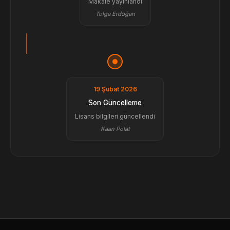
Makale yayınlandı
Tolga Erdoğan
19 Şubat 2026
Son Güncelleme
Lisans bilgileri güncellendi
Kaan Polat